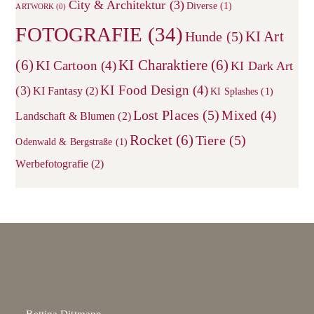
City & Architektur
(3)
sea
Diverse
(1)
ARTWORK
(0)
pane
FOTOGRAFIE
(34)
KI Art
Hunde
(5)
(6)
KI Charaktiere
(6)
KI Cartoon
(4)
KI Dark Art
KI Food Design
(4)
(3)
KI Fantasy
(2)
KI Splashes
(1)
Lost Places
(5)
Mixed
(4)
Landschaft & Blumen
(2)
Rocket
(6)
Tiere
(5)
Odenwald & Bergstraße
(1)
Werbefotografie
(2)