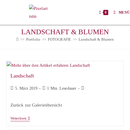
Zum
Inhalt
0
MENÜ
springen
LANDSCHAFT & BLUMEN
>>
Portfolio
>>
FOTOGRAFIE
>>
Landschaft & Blumen
Landschaft
Beitrag
Lesedauer:
Beitrags-
5. März 2019
1 Min. Lesedauer
veröffentlicht:
Kategorie:
Zurück zur Galerieübersicht
Landschaft
Weiterlesen