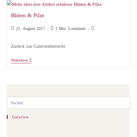
Blüten & Pilze
Beitrag
Lesedauer:
Beitrags-
25. August 2017
1 Min. Lesedauer
veröffentlicht:
Kategorie:
Zurück zur Galerieübersicht
Blüten
Weiterlesen
&
Pilze
Pre
Esc
to
Galerien
clos
the