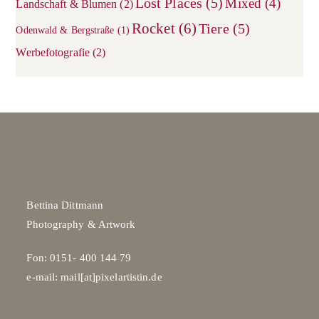
Lost Places
(5)
Mixed
(4)
Landschaft & Blumen
(2)
Rocket
(6)
Tiere
(5)
Odenwald & Bergstraße
(1)
Werbefotografie
(2)
Bettina Dittmann
Photography & Artwork
Fon: 0151- 400 144 79
e-mail: mail[at]pixelartistin.de