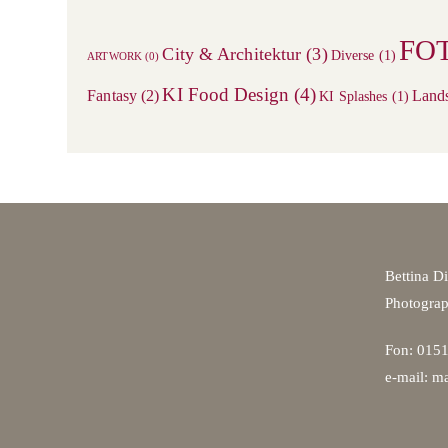
FO
City & Architektur
(3)
Diverse
(1)
ARTWORK
(0)
KI Food Design
(4)
Fantasy
(2)
Land
KI Splashes
(1)
Bettina D
Photogra
Fon: 0151
e-mail: ma