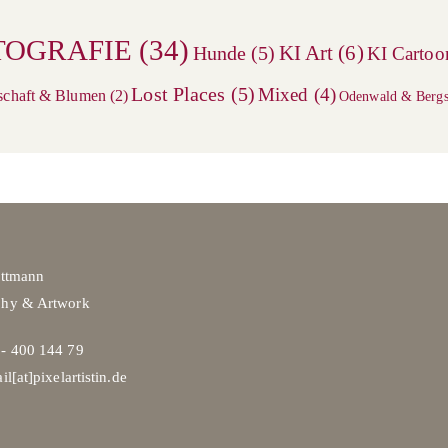
TOGRAFIE
(34)
KI Art
(6)
Hunde
(5)
KI Cartoo
Lost Places
(5)
Mixed
(4)
schaft & Blumen
(2)
Odenwald & Bergs
ittmann
phy & Artwork
- 400 144 79
il[at]pixelartistin.de