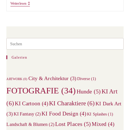
Alter
Weiterlesen
NATO
Bunker
Pre
Esc
to
Galerien
clos
the
City & Architektur
(3)
sea
Diverse
(1)
ARTWORK
(0)
pane
FOTOGRAFIE
(34)
KI Art
Hunde
(5)
(6)
KI Charaktiere
(6)
KI Cartoon
(4)
KI Dark Art
KI Food Design
(4)
(3)
KI Fantasy
(2)
KI Splashes
(1)
Lost Places
(5)
Mixed
(4)
Landschaft & Blumen
(2)