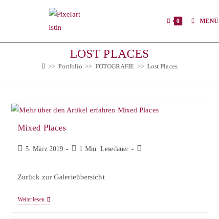
Zum
Inhalt
0
MENÜ
springen
LOST PLACES
>>
Portfolio
>>
FOTOGRAFIE
>>
Lost Places
Mixed Places
Beitrag
Lesedauer:
Beitrags-
5. März 2019
1 Min. Lesedauer
veröffentlicht:
Kategorie:
Zurück zur Galerieübersicht
Mixed
Weiterlesen
Places