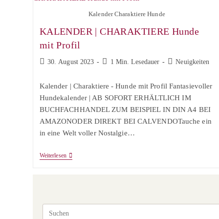
Kalender Charaktiere Hunde
KALENDER | CHARAKTIERE Hunde
mit Profil
Beitrag
Lesedauer:
Beitrags-
30. August 2023
1 Min. Lesedauer
Neuigkeiten
veröffentlicht:
Kategorie:
Kalender | Charaktiere - Hunde mit Profil Fantasievoller
Hundekalender | AB SOFORT ERHÄLTLICH IM
BUCHFACHHANDEL ZUM BEISPIEL IN DIN A4 BEI
AMAZONODER DIREKT BEI CALVENDOTauche ein
in eine Welt voller Nostalgie…
KALENDER
Weiterlesen
|
CHARAKTIERE
Hunde
Mit
Profil