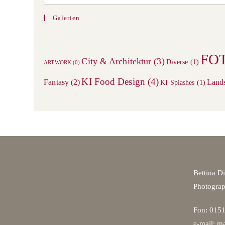
Galerien
FO
City & Architektur
(3)
Diverse
(1)
ARTWORK
(0)
KI Food Design
(4)
Fantasy
(2)
Land
KI Splashes
(1)
Bettina D
Photogra
Fon: 0151
e-mail: ma