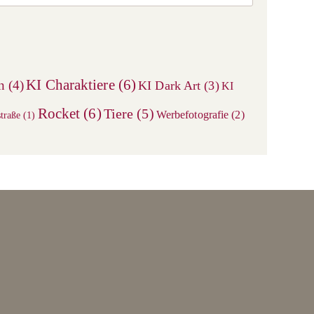
Escape
to
close
the
search
KI Charaktiere
(6)
n
(4)
KI Dark Art
(3)
KI
panel.
Rocket
(6)
Tiere
(5)
Werbefotografie
(2)
traße
(1)