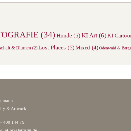
TOGRAFIE
(34)
KI Art
(6)
Hunde
(5)
KI Cartoo
Lost Places
(5)
Mixed
(4)
schaft & Blumen
(2)
Odenwald & Bergs
ittmann
phy & Artwork
- 400 144 79
il[at]pixelartistin.de