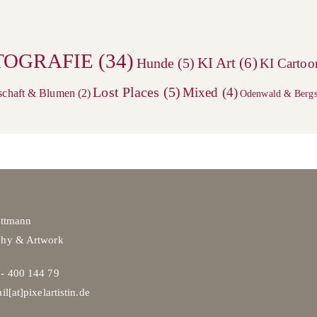
TOGRAFIE
(34)
KI Art
(6)
Hunde
(5)
KI Cartoo
Lost Places
(5)
Mixed
(4)
schaft & Blumen
(2)
Odenwald & Bergs
ittmann
phy & Artwork
- 400 144 79
il[at]pixelartistin.de