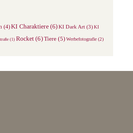
close
the
search
KI Charaktiere
(6)
n
(4)
KI Dark Art
(3)
KI
panel.
Rocket
(6)
Tiere
(5)
Werbefotografie
(2)
traße
(1)