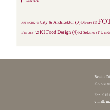
Galerien
FO
City & Architektur
(3)
Diverse
(1)
ARTWORK
(0)
KI Food Design
(4)
Fantasy
(2)
Land
KI Splashes
(1)
Bettina D
Photogra
Fon: 0151
e-mail: ma