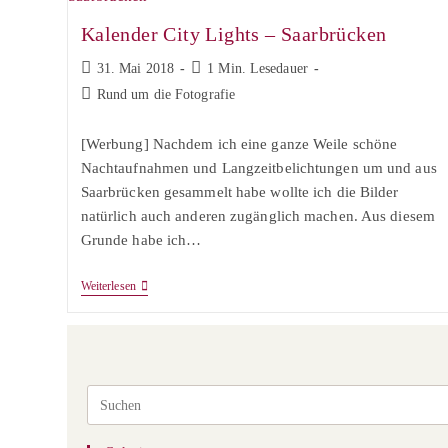
Kalender City Lights – Saarbrücken
Beitrag
Lesedauer:
31. Mai 2018
1 Min. Lesedauer
veröffentlicht:
Beitrags-
Rund um die Fotografie
Kategorie:
[Werbung] Nachdem ich eine ganze Weile schöne
Nachtaufnahmen und Langzeitbelichtungen um und aus
Saarbrücken gesammelt habe wollte ich die Bilder
natürlich auch anderen zugänglich machen. Aus diesem
Grunde habe ich…
Kalender
Weiterlesen
City
Lights
–
Saarbrücken