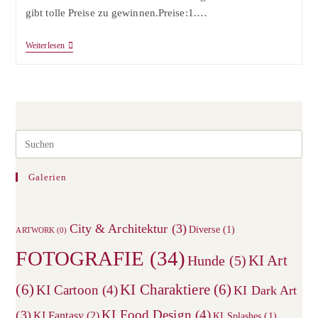
gibt tolle Preise zu gewinnen.Preise:1.…
Best
Weiterlesen
Friends
Pre
Esc
to
Galerien
clos
the
City & Architektur
(3)
sea
Diverse
(1)
ARTWORK
(0)
pane
FOTOGRAFIE
(34)
KI Art
Hunde
(5)
(6)
KI Charaktiere
(6)
KI Cartoon
(4)
KI Dark Art
KI Food Design
(4)
(3)
KI Fantasy
(2)
KI Splashes
(1)