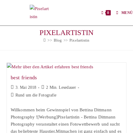
Zum
Inhalt
0
MENÜ
springen
PIXELARTISTIN
>>
Blog
>>
Pixelartistin
best friends
Beitrag
Lesedauer:
3. Mai 2018
2 Min. Lesedauer
veröffentlicht:
Beitrags-
Rund um die Fotografie
Kategorie:
Willkommen beim Gewinnspiel von Bettina Dittmann
Photography ![Werbung]Pixelartistin - Bettina Dittmann
Photography veranstaltet einen Fotowettbewerb und sucht
das beliebteste Haustier.Mitmachen ist ganz einfach und es