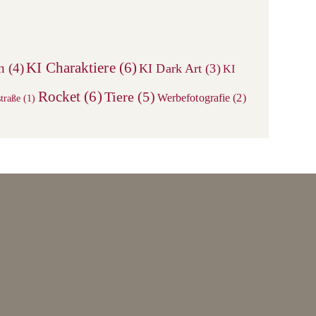
to
close
the
search
KI Charaktiere
(6)
n
(4)
KI Dark Art
(3)
KI
panel.
Rocket
(6)
Tiere
(5)
Werbefotografie
(2)
traße
(1)