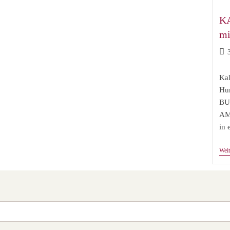
K
mi
Bei
verö
Kal
Hu
BU
AM
in 
Weit