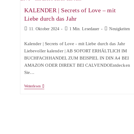
KALENDER | Secrets of Love – mit
Liebe durch das Jahr
Beitrag
Lesedauer:
Beitrags-
11. Oktober 2024
1 Min. Lesedauer
Neuigkeiten
veröffentlicht:
Kategorie:
Kalender | Secrets of Love - mit Liebe durch das Jahr
Liebevoller kalender | AB SOFORT ERHÄLTLICH IM
BUCHFACHHANDEL ZUM BEISPIEL IN DIN A4 BEI
AMAZON ODER DIREKT BEI CALVENDOEntdecken
Sie…
KALENDER
Weiterlesen
|
Secrets
Of
Love
–
Mit
Liebe
Durch
Das
Jahr