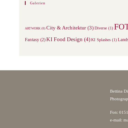
Galerien
FO
City & Architektur
(3)
Diverse
(1)
ARTWORK
(0)
KI Food Design
(4)
Fantasy
(2)
Land
KI Splashes
(1)
Bettina D
Photogra
Fon: 0151
e-mail: ma