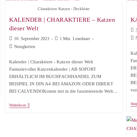
Charaktiere Katzen - Deckblatt
KALENDER | CHARAKTIERE – Katzen
KA
dieser Welt
Bei
verö
Bei
Beitrag
Lesedauer:
10. September 2023
1 Min. Lesedauer
Kat
veröffentlicht:
Beitrags-
Neuigkeiten
Kategorie:
Kal
Fan
Kalender | Charaktiere - Katzen dieser Welt
ER
Fantasievoller Katzenkalender | AB SOFORT
BE
ERHÄLTLICH IM BUCHFACHHANDEL ZUM
BE
BEISPIEL IN DIN A4 BEI AMAZON ODER DIREKT
vor
BEI CALVENDOKomm mit in die faszinierende Welt…
Weit
KALENDER
Weiterlesen
|
CHARAKTIERE
–
Katzen
Dieser
Welt