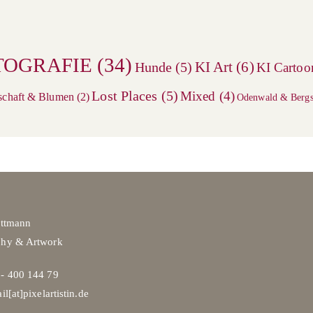
TOGRAFIE
(34)
KI Art
(6)
Hunde
(5)
KI Cartoo
Lost Places
(5)
Mixed
(4)
schaft & Blumen
(2)
Odenwald & Bergs
ittmann
phy & Artwork
- 400 144 79
il[at]pixelartistin.de