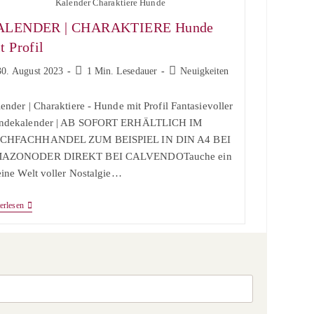
Kalender Charaktiere Hunde
ALENDER | CHARAKTIERE Hunde
t Profil
trag
Lesedauer:
Beitrags-
30. August 2023
1 Min. Lesedauer
Neuigkeiten
ffentlicht:
Kategorie:
ender | Charaktiere - Hunde mit Profil Fantasievoller
ndekalender | AB SOFORT ERHÄLTLICH IM
CHFACHHANDEL ZUM BEISPIEL IN DIN A4 BEI
AZONODER DIREKT BEI CALVENDOTauche ein
eine Welt voller Nostalgie…
KALENDER
erlesen
|
CHARAKTIERE
Hunde
Mit
Profil
Press
Escape