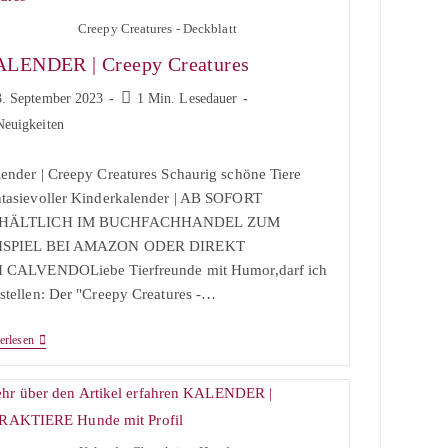
Creepy Creatures - Deckblatt
LENDER | Creepy Creatures
trag
Lesedauer:
3. September 2023
1 Min. Lesedauer
ffentlicht:
trags-
Neuigkeiten
egorie:
ender | Creepy Creatures Schaurig schöne Tiere
tasievoller Kinderkalender | AB SOFORT
HÄLTLICH IM BUCHFACHHANDEL ZUM
ISPIEL BEI AMAZON ODER DIREKT
I CALVENDOLiebe Tierfreunde mit Humor,darf ich
stellen: Der "Creepy Creatures -…
KALENDER
erlesen
|
Creepy
Creatures