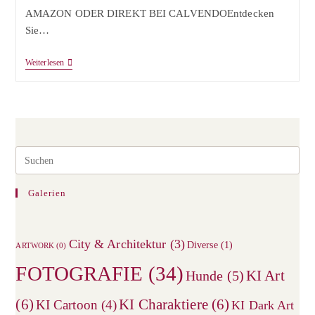
AMAZON ODER DIREKT BEI CALVENDOEntdecken
Sie…
KALENDER
Weiterlesen
|
Secrets
Of
Love
–
Mit
Liebe
Durch
Pre
Das
Esc
Jahr
to
Galerien
clos
the
City & Architektur
(3)
sea
Diverse
(1)
ARTWORK
(0)
pane
FOTOGRAFIE
(34)
KI Art
Hunde
(5)
(6)
KI Charaktiere
(6)
KI Cartoon
(4)
KI Dark Art