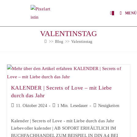
Zum
Inhalt
0
MENÜ
springen
VALENTINSTAG
>>
Blog
>>
Valentinstag
KALENDER | Secrets of Love – mit Liebe
durch das Jahr
Beitrag
Lesedauer:
Beitrags-
11. Oktober 2024
1 Min. Lesedauer
Neuigkeiten
veröffentlicht:
Kategorie:
Kalender | Secrets of Love - mit Liebe durch das Jahr
Liebevoller kalender | AB SOFORT ERHÄLTLICH IM
BUCHFACHHANDEL ZUM BEISPIEL IN DIN A4 BEI