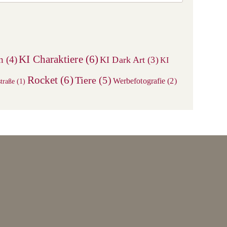
Escape
to
close
the
search
KI Charaktiere
(6)
n
(4)
KI Dark Art
(3)
KI
panel.
Rocket
(6)
Tiere
(5)
Werbefotografie
(2)
traße
(1)