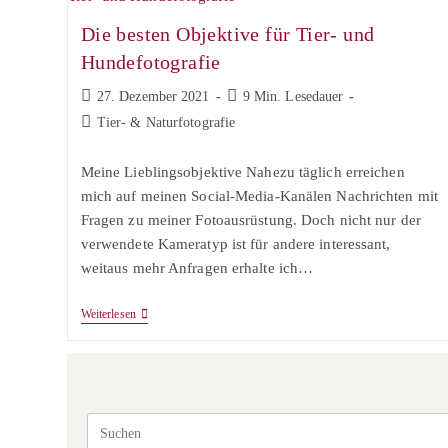
Die besten Objektive für Tier- und
Hundefotografie
Beitrag
Lesedauer:
27. Dezember 2021
9 Min. Lesedauer
veröffentlicht:
Beitrags-
Tier- & Naturfotografie
Kategorie:
Meine Lieblingsobjektive Nahezu täglich erreichen
mich auf meinen Social-Media-Kanälen Nachrichten mit
Fragen zu meiner Fotoausrüstung. Doch nicht nur der
verwendete Kameratyp ist für andere interessant,
weitaus mehr Anfragen erhalte ich…
Die
Weiterlesen
Besten
Objektive
Für
Tier-
Und
Hundefotografie