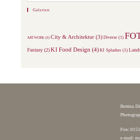
Galerien
FO
City & Architektur
(3)
Diverse
(1)
ARTWORK
(0)
KI Food Design
(4)
Fantasy
(2)
Land
KI Splashes
(1)
Bettina D
Photogra
Fon: 0151
e-mail: ma