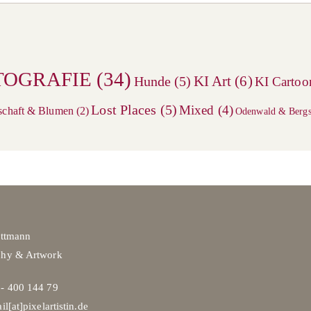
TOGRAFIE
(34)
KI Art
(6)
Hunde
(5)
KI Cartoo
Lost Places
(5)
Mixed
(4)
schaft & Blumen
(2)
Odenwald & Bergs
ittmann
phy & Artwork
- 400 144 79
il[at]pixelartistin.de