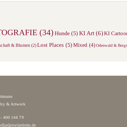
TOGRAFIE
(34)
KI Art
(6)
Hunde
(5)
KI Cartoo
Lost Places
(5)
Mixed
(4)
schaft & Blumen
(2)
Odenwald & Bergs
ittmann
phy & Artwork
- 400 144 79
il[at]pixelartistin.de