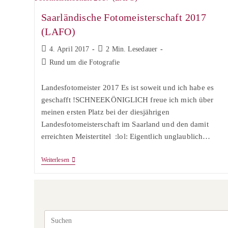
Saarländische Fotomeisterschaft 2017
(LAFO)
Beitrag
Lesedauer:
4. April 2017
2 Min. Lesedauer
veröffentlicht:
Beitrags-
Rund um die Fotografie
Kategorie:
Landesfotomeister 2017 Es ist soweit und ich habe es
geschafft !SCHNEEKÖNIGLICH freue ich mich über
meinen ersten Platz bei der diesjährigen
Landesfotomeisterschaft im Saarland und den damit
erreichten Meistertitel :lol: Eigentlich unglaublich…
Saarländische
Weiterlesen
Fotomeisterschaft
2017
(LAFO)