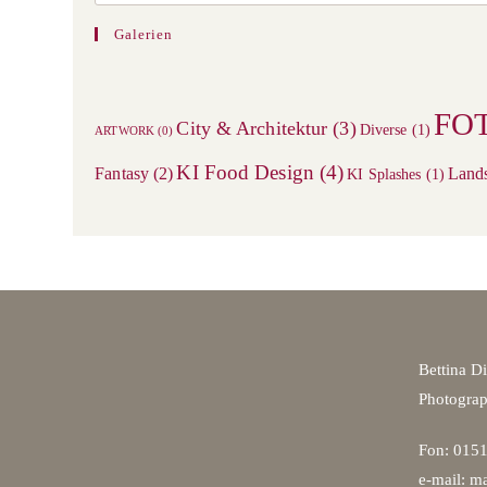
Galerien
FO
City & Architektur
(3)
Diverse
(1)
ARTWORK
(0)
KI Food Design
(4)
Fantasy
(2)
Land
KI Splashes
(1)
Bettina D
Photogra
Fon: 0151
e-mail: ma