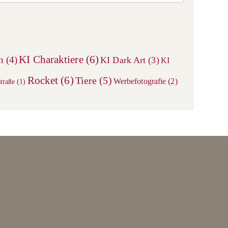
Escape
to
close
the
search
KI Charaktiere
(6)
n
(4)
KI Dark Art
(3)
KI
panel.
Rocket
(6)
Tiere
(5)
Werbefotografie
(2)
traße
(1)