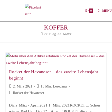
Zum
Inhalt
0
MENÜ
springen
KOFFER
>>
Blog
>>
Koffer
Rocket der Havaneser – das zweite Lebensjahr
beginnt
Beitrag
Lesedauer:
2. März 2021
15 Min. Lesedauer
veröffentlicht:
Beitrags-
Rocket der Havaneser
Kategorie:
Diary März - April 2021 1. März 2021ROCKET ... Schon
wieder Bad Hair Day ??⠀ Aloah ! ROCKET die alte