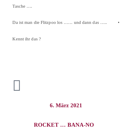
Tasche ….
⠀
⠀
Da ist man die Flitzpoo los …… und dann das …..
•
⠀
Kennt ihr das ?⠀
6. März 2021
ROCKET … BANA-NO⠀