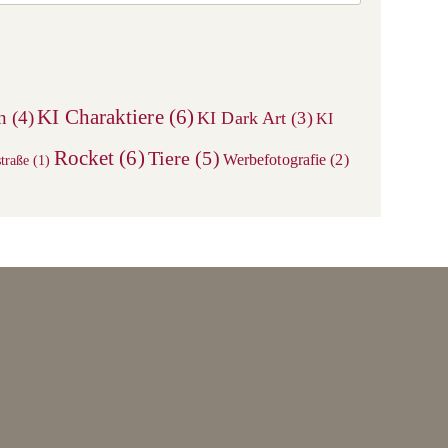
Escape
to
close
the
search
KI Charaktiere
(6)
n
(4)
KI Dark Art
(3)
KI
panel.
Rocket
(6)
Tiere
(5)
Werbefotografie
(2)
traße
(1)