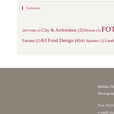
Selbst
Galerien
FO
City & Architektur
(3)
Diverse
(1)
ARTWORK
(0)
KI Food Design
(4)
Fantasy
(2)
Land
KI Splashes
(1)
Bettina D
Photogra
Fon: 0151
e-mail: ma