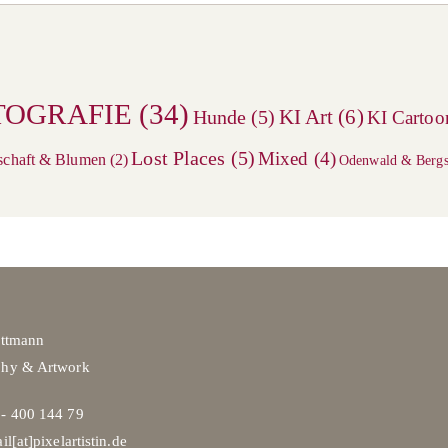
TOGRAFIE
(34)
KI Art
(6)
Hunde
(5)
KI Cartoo
Lost Places
(5)
Mixed
(4)
schaft & Blumen
(2)
Odenwald & Bergs
ittmann
phy & Artwork
- 400 144 79
il[at]pixelartistin.de