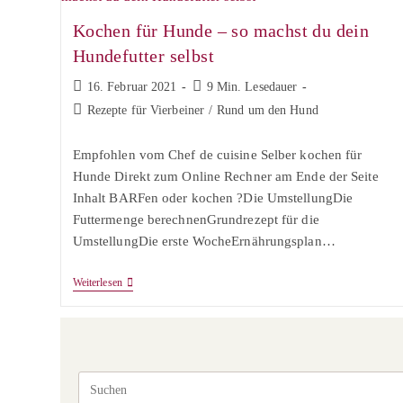
Kochen für Hunde – so machst du dein
Hundefutter selbst
Beitrag
Lesedauer:
16. Februar 2021
9 Min. Lesedauer
veröffentlicht:
Beitrags-
Rezepte für Vierbeiner
/
Rund um den Hund
Kategorie:
Empfohlen vom Chef de cuisine Selber kochen für
Hunde Direkt zum Online Rechner am Ende der Seite
Inhalt BARFen oder kochen ?Die UmstellungDie
Futtermenge berechnenGrundrezept für die
UmstellungDie erste WocheErnährungsplan…
Kochen
Weiterlesen
Für
Hunde
–
So
Machst
Du
Dein
Hundefutter