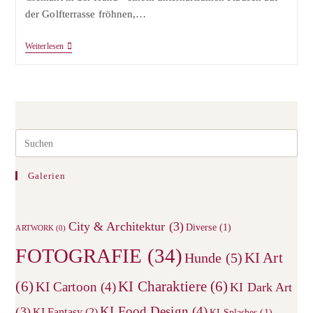
der Golfterrasse fröhnen,…
Ausweichsitz
Weiterlesen
NRW
–
Bunkertour
Pre
Esc
to
Galerien
clos
the
City & Architektur
(3)
sea
Diverse
(1)
ARTWORK
(0)
pane
FOTOGRAFIE
(34)
KI Art
Hunde
(5)
(6)
KI Charaktiere
(6)
KI Cartoon
(4)
KI Dark Art
KI Food Design
(4)
(3)
KI Fantasy
(2)
KI Splashes
(1)