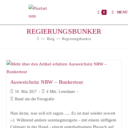
Zum
Inhalt
0
MENÜ
springen
REGIERUNGSBUNKER
>>
Blog
>>
Regierungsbunker
Ausweichsitz NRW – Bunkertour
Beitrag
Lesedauer:
16. Mai 2017
4 Min. Lesedauer
veröffentlicht:
Beitrags-
Rund um die Fotografie
Kategorie:
Nun denn, was soll ich sagen ..... Es ist mal wieder soweit
;-) Während andere sonntagmorgens - mit einem süffigem
Crémant in der Hand - einem unterhaltsamen Plausch auf