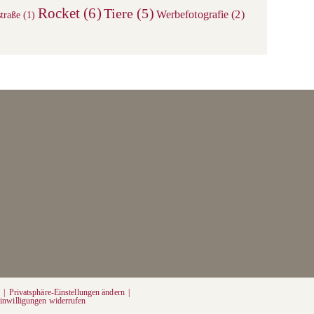
Rocket
(6)
Tiere
(5)
Werbefotografie
(2)
traße
(1)
g
Privatsphäre-Einstellungen ändern
inwilligungen widerrufen