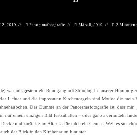
 12, 2019
Panoramafotografie
März 8, 2019
2 Minuten 
le) war mir gestern ein Rundgang mit Shooting in unserer Homburger 
der Lichter und die imposanten Kirchenorgeln sind Motive die mein H
Sahnehäubchen. Das Dumme an der Panoramafotografie ist, dass mir 
n nur einem einzigen Bild festzuhalten – oder gar zu vermitteln find
Decke und zurück zum Altar … für mich ein Genuss. Weil es so schön i
t auch der Blick in den Kirchenraum hinunter.