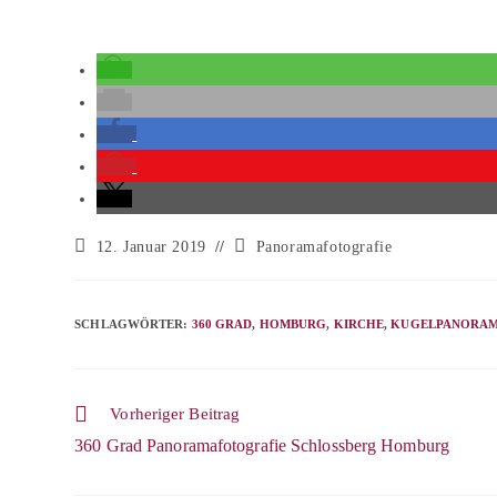
Beitrag
Beitrags-
12. Januar 2019
Panoramafotografie
veröffentlicht:
Kategorie:
SCHLAGWÖRTER
:
360 GRAD
,
HOMBURG
,
KIRCHE
,
KUGELPANORA
Weitere
Vorheriger Beitrag
Artikel
360 Grad Panoramafotografie Schlossberg Homburg
ansehen