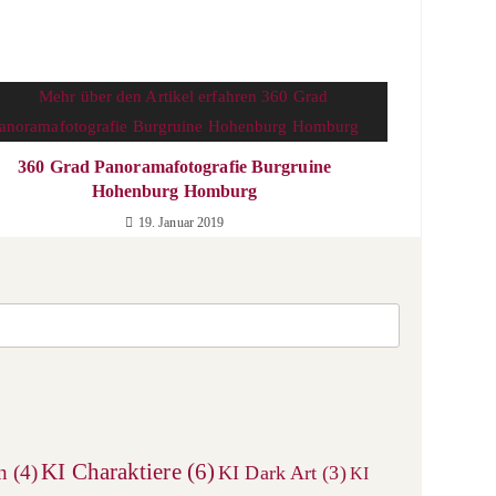
360 Grad Panoramafotografie Burgruine
Hohenburg Homburg
19. Januar 2019
Press
Escape
to
close
the
search
KI Charaktiere
(6)
n
(4)
KI Dark Art
(3)
KI
panel.