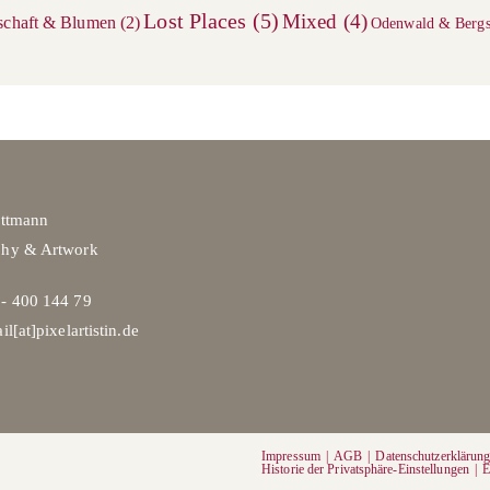
Lost Places
(5)
Mixed
(4)
schaft & Blumen
(2)
Odenwald & Bergs
ittmann
phy & Artwork
- 400 144 79
il[at]pixelartistin.de
Impressum
AGB
Datenschutzerklärun
Historie der Privatsphäre-Einstellungen
E