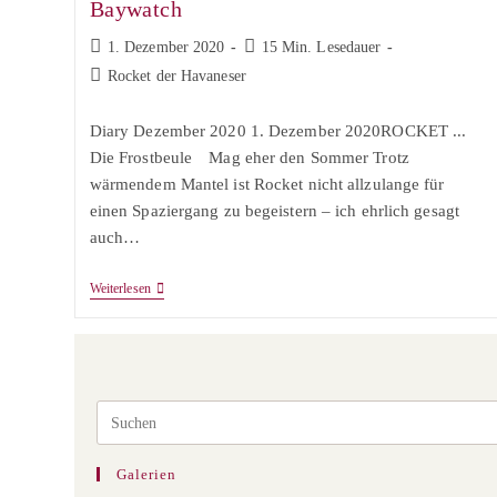
Baywatch
Beitrag
Lesedauer:
1. Dezember 2020
15 Min. Lesedauer
veröffentlicht:
Beitrags-
Rocket der Havaneser
Kategorie:
Diary Dezember 2020 1. Dezember 2020ROCKET ...
Die Frostbeule⠀ Mag eher den Sommer Trotz
wärmendem Mantel ist Rocket nicht allzulange für
einen Spaziergang zu begeistern – ich ehrlich gesagt
auch…
Baywatch
Weiterlesen
Galerien