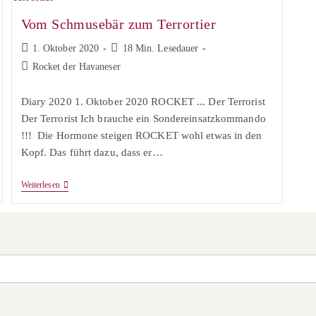
Vom Schmusebär zum Terrortier
Beitrag
Lesedauer:
1. Oktober 2020
18 Min. Lesedauer
veröffentlicht:
Beitrags-
Rocket der Havaneser
Kategorie:
Diary 2020 1. Oktober 2020 ROCKET ... Der Terrorist⠀
Der Terrorist Ich brauche ein Sondereinsatzkommando
!!! Die Hormone steigen ROCKET wohl etwas in den
Kopf. Das führt dazu, dass er…
Vom
Weiterlesen
Schmusebär
Zum
Terrortier