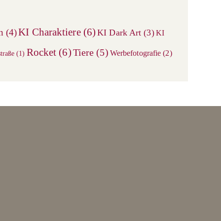
the
search
KI Charaktiere
(6)
n
(4)
KI Dark Art
(3)
KI
panel.
Rocket
(6)
Tiere
(5)
Werbefotografie
(2)
traße
(1)