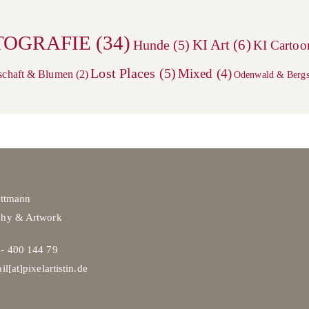
TOGRAFIE
(34)
KI Art
(6)
Hunde
(5)
KI Cartoo
Lost Places
(5)
Mixed
(4)
schaft & Blumen
(2)
Odenwald & Bergs
ittmann
phy & Artwork
- 400 144 79
il[at]pixelartistin.de