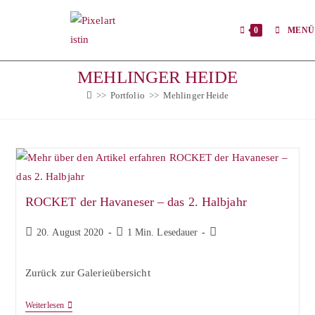
Zum
Inhalt
0
MENÜ
springen
MEHLINGER HEIDE
>>
Portfolio
>>
Mehlinger Heide
ROCKET der Havaneser – das 2. Halbjahr
Beitrag
Lesedauer:
Beitrags-
20. August 2020
1 Min. Lesedauer
veröffentlicht:
Kategorie:
Zurück zur Galerieübersicht
ROCKET
Weiterlesen