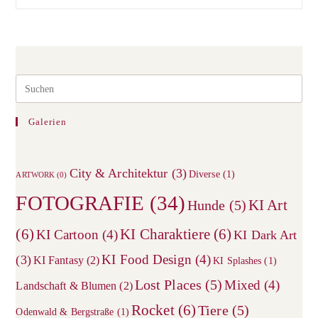
Der
Havaneser
–
Das
2.
Halbjahr
Pre
Esc
to
Galerien
clos
the
City & Architektur
(3)
sea
Diverse
(1)
ARTWORK
(0)
pane
FOTOGRAFIE
(34)
KI Art
Hunde
(5)
(6)
KI Charaktiere
(6)
KI Cartoon
(4)
KI Dark Art
KI Food Design
(4)
(3)
KI Fantasy
(2)
KI Splashes
(1)
Lost Places
(5)
Mixed
(4)
Landschaft & Blumen
(2)
Rocket
(6)
Tiere
(5)
Odenwald & Bergstraße
(1)