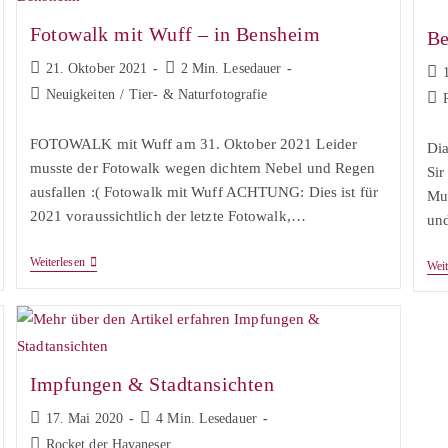
Fotowalk mit Wuff – in Bensheim
Be
Beitrag
Lesedauer:
21. Oktober 2021
2 Min. Lesedauer
Bei
veröffentlicht:
verö
Beitrags-
Neuigkeiten
/
Tier- & Naturfotografie
Bei
Kategorie:
Kat
FOTOWALK mit Wuff am 31. Oktober 2021 Leider
Di
musste der Fotowalk wegen dichtem Nebel und Regen
Sir
ausfallen :( Fotowalk mit Wuff ACHTUNG: Dies ist für
Mut
2021 voraussichtlich der letzte Fotowalk,…
und
Fotowalk
Weiterlesen
Weit
Mit
Wuff
–
In
Bensheim
Impfungen & Stadtansichten
Beitrag
Lesedauer:
17. Mai 2020
4 Min. Lesedauer
veröffentlicht:
Beitrags-
Rocket der Havaneser