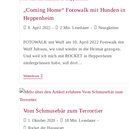
„Coming Home“ Fotowalk mit Hunden in
Heppenheim
Beitrag
Lesedauer:
Beitrags-
8. April 2022
2 Min. Lesedauer
Neuigkeiten
veröffentlicht:
Kategorie:
FOTOWALK mit Wuff am 10. April 2022 Fotowalk mit
Wuff Juhuuu, wir sind wieder in die Heimat gezogen.
Und weil ich mich mit ROCKET in Heppenheim
niedergelassen habe, soll dort…
„Coming
Weiterlesen
Home“
Fotowalk
Mit
Hunden
In
Heppenheim
Vom Schmusebär zum Terrortier
Beitrag
Lesedauer:
1. Oktober 2020
18 Min. Lesedauer
veröffentlicht:
Beitrags-
Rocket der Havaneser