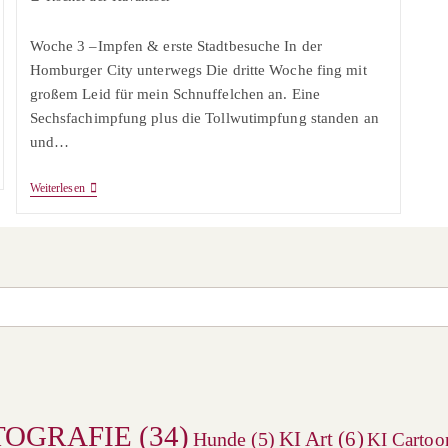
Kategorie:
Woche 3 –Impfen & erste Stadtbesuche In der
Homburger City unterwegs Die dritte Woche fing mit
großem Leid für mein Schnuffelchen an. Eine
Sechsfachimpfung plus die Tollwutimpfung standen an
und…
Impfungen
Weiterlesen
&
Stadtansichten
TOGRAFIE
(34)
KI Art
(6)
Hunde
(5)
KI Cartoo