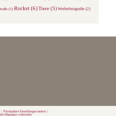
panel.
Rocket
(6)
Tiere
(5)
Werbefotografie
(2)
traße
(1)
g
Privatsphäre-Einstellungen ändern
inwilligungen widerrufen