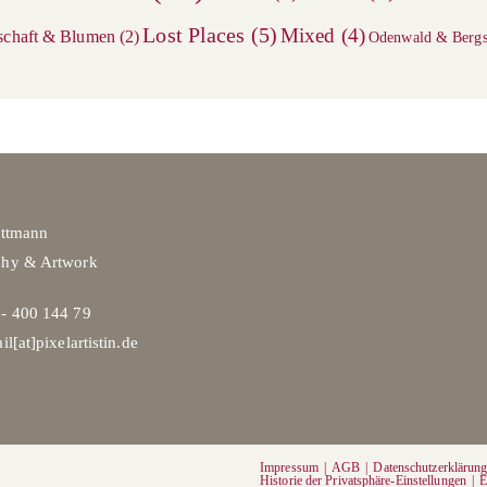
Lost Places
(5)
Mixed
(4)
schaft & Blumen
(2)
Odenwald & Bergs
ittmann
phy & Artwork
- 400 144 79
il[at]pixelartistin.de
Impressum
AGB
Datenschutzerklärun
Historie der Privatsphäre-Einstellungen
E