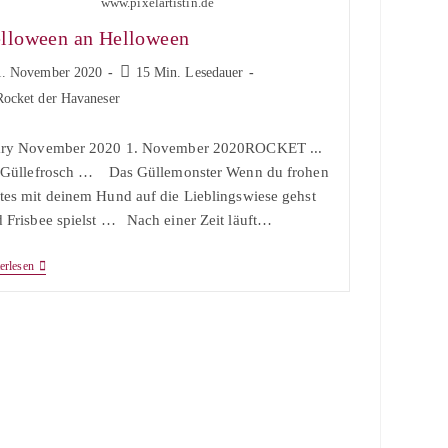
www.pixelartistin.de
lloween an Helloween
trag
Lesedauer:
1. November 2020
15 Min. Lesedauer
ffentlicht:
trags-
Rocket der Havaneser
egorie:
ary November 2020 1. November 2020ROCKET ...
 Güllefrosch …⠀ Das Güllemonster Wenn du frohen
es mit deinem Hund auf die Lieblingswiese gehst
 Frisbee spielst …⠀Nach einer Zeit läuft…
Belloween
erlesen
An
Helloween