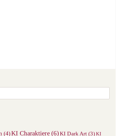
Press
Escape
to
close
the
search
KI Charaktiere
(6)
n
(4)
KI Dark Art
(3)
KI