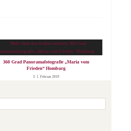
360 Grad Panoramafotografie „Maria vom
Frieden“ Homburg
1. Februar 2019
Press
Escape
to
close
the