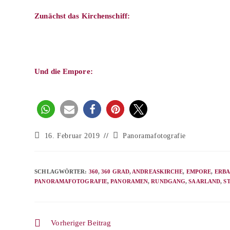
Zunächst das Kirchenschiff:
Und die Empore:
1
Beitrag
Beitrags-
16. Februar 2019
Panoramafotografie
veröffentlicht:
Kategorie:
SCHLAGWÖRTER
:
360
,
360 GRAD
,
ANDREASKIRCHE
,
EMPORE
,
ERB
PANORAMAFOTOGRAFIE
,
PANORAMEN
,
RUNDGANG
,
SAARLAND
,
S
Weitere
Vorheriger Beitrag