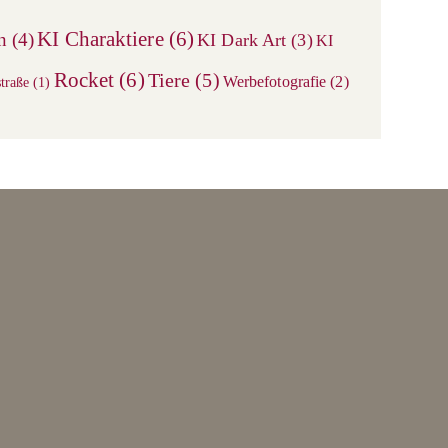
search
KI Charaktiere
(6)
n
(4)
KI Dark Art
(3)
KI
panel.
Rocket
(6)
Tiere
(5)
Werbefotografie
(2)
traße
(1)