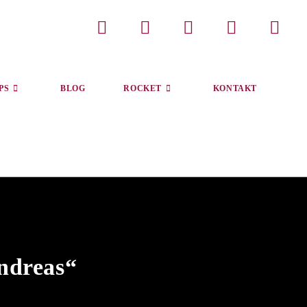
PS
BLOG
ROCKET
KONTAKT
ndreas“