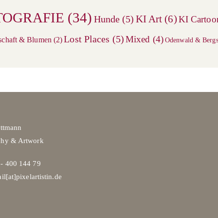
TOGRAFIE
(34)
KI Art
(6)
Hunde
(5)
KI Cartoo
Lost Places
(5)
Mixed
(4)
schaft & Blumen
(2)
Odenwald & Bergs
ittmann
phy & Artwork
- 400 144 79
il[at]pixelartistin.de