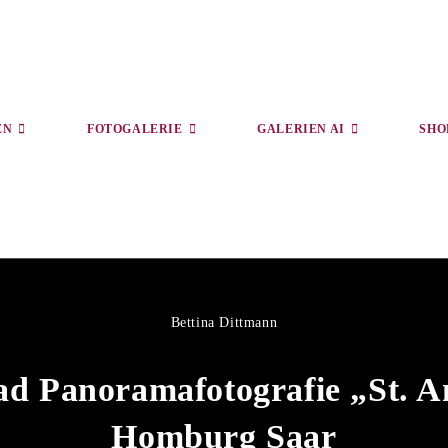
EN
FOTOGALERIE
GALERIEN AI
SHO
Bettina Dittmann
ad Panoramafotografie „St. A
Homburg Saar