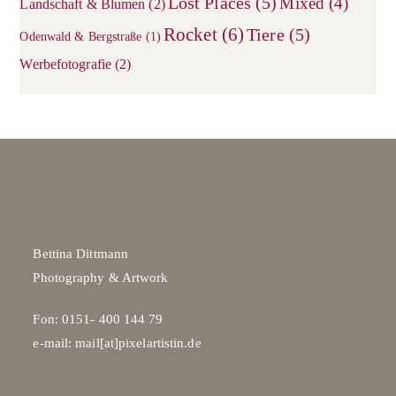
Lost Places
(5)
Mixed
(4)
Landschaft & Blumen
(2)
Rocket
(6)
Tiere
(5)
Odenwald & Bergstraße
(1)
Werbefotografie
(2)
Bettina Dittmann
Photography & Artwork
Fon: 0151- 400 144 79
e-mail: mail[at]pixelartistin.de