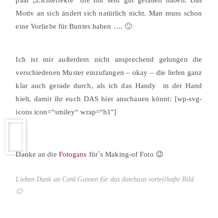
paar „Lichteffekte“ die mir sehr gut gefallen haben. Das
Motiv an sich ändert sich natürlich nicht. Man muss schon
eine Vorliebe für Buntes haben …. 🙂
Ich ist mir außerdem nicht ansprechend gelungen die
verschiedenen Muster einzufangen – okay – die liefen ganz
klar auch gerade durch, als ich das Handy in der Hand
hielt, damit ihr euch DAS hier anschauen könnt: [wp-svg-
icons icon=“smiley“ wrap=“h1″]
Danke an die
Fotogans
für`s Making-of Foto 😉
Lieben Dank an Cord Gansen für das durchaus vorteilhafte Bild
🙂