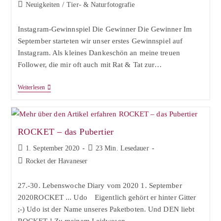
veröffentlicht:
Beitrags-
Neuigkeiten
/
Tier- & Naturfotografie
Kategorie:
Instagram-Gewinnspiel Die Gewinner Die Gewinner Im
September starteten wir unser erstes Gewinnspiel auf
Instagram. Als kleines Dankeschön an meine treuen
Follower, die mir oft auch mit Rat & Tat zur…
Instagram
Weiterlesen
Gewinnspiel
ROCKET – das Pubertier
Beitrag
Lesedauer:
1. September 2020
23 Min. Lesedauer
veröffentlicht:
Beitrags-
Rocket der Havaneser
Kategorie:
27.-30. Lebenswoche Diary vom 2020 1. September
2020ROCKET ... Udo⠀ Eigentlich gehört er hinter Gitter
;-) Udo ist der Name unseres Paketboten. Und DEN liebt
ROCKET ! Zu meinem Leidwesen…