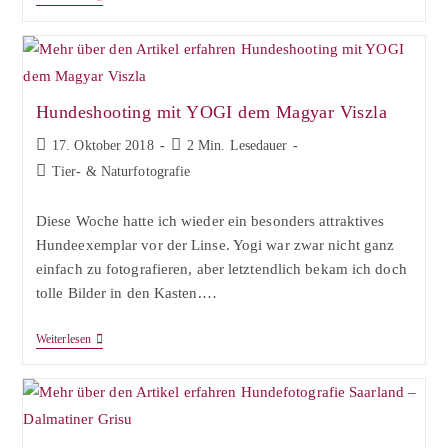
Beagles
Sind
Los
Hundeshooting mit YOGI dem Magyar Viszla
Beitrag
Lesedauer:
17. Oktober 2018
2 Min. Lesedauer
veröffentlicht:
Beitrags-
Tier- & Naturfotografie
Kategorie:
Diese Woche hatte ich wieder ein besonders attraktives
Hundeexemplar vor der Linse. Yogi war zwar nicht ganz
einfach zu fotografieren, aber letztendlich bekam ich doch
tolle Bilder in den Kasten.…
Hundeshooting
Weiterlesen
Mit
YOGI
Dem
Magyar
Viszla