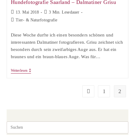
Hundefotografie Saarland – Dalmatiner Grisu
Beitrag
Lesedauer:
13. Mai 2018
3 Min. Lesedauer
veröffentlicht:
Beitrags-
Tier- & Naturfotografie
Kategorie:
Diese Woche durfte ich einen besonders schönen und
interessanten Dalmatiner fotografieren. Grisu zeichnet sich
besonders durch sein zweifarbiges Auge aus. Er hat ein
braunes und ein braun-blaues Auge. Was für…
Hundefotografie
Weiterlesen
Saarland
–
Dalmatiner
Grisu
1
2
Zur vorherigen Seite
Pre
Esc