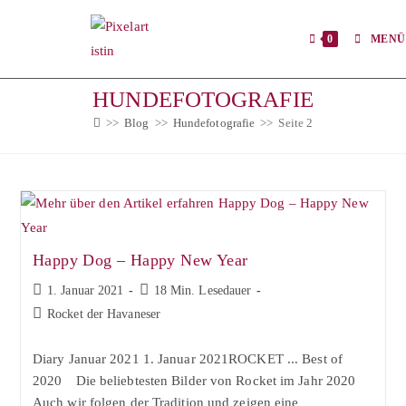
Zum
Inhalt
0
MENÜ
springen
HUNDEFOTOGRAFIE
>>
Blog
>>
Hundefotografie
>>
Seite 2
Happy Dog – Happy New Year
Beitrag
Lesedauer:
1. Januar 2021
18 Min. Lesedauer
veröffentlicht:
Beitrags-
Rocket der Havaneser
Kategorie:
Diary Januar 2021 1. Januar 2021ROCKET ... Best of
2020⠀ Die beliebtesten Bilder von Rocket im Jahr 2020
Auch wir folgen der Tradition und zeigen eine