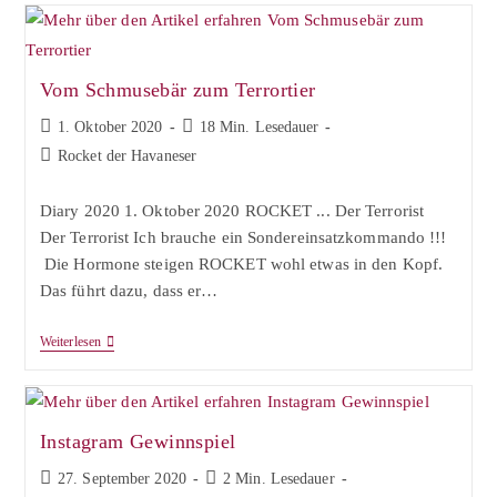
Vom Schmusebär zum Terrortier
Beitrag
Lesedauer:
1. Oktober 2020
18 Min. Lesedauer
veröffentlicht:
Beitrags-
Rocket der Havaneser
Kategorie:
Diary 2020 1. Oktober 2020 ROCKET ... Der Terrorist⠀
Der Terrorist Ich brauche ein Sondereinsatzkommando !!!
Die Hormone steigen ROCKET wohl etwas in den Kopf.
Das führt dazu, dass er…
Vom
Weiterlesen
Schmusebär
Zum
Terrortier
Instagram Gewinnspiel
Beitrag
Lesedauer:
27. September 2020
2 Min. Lesedauer