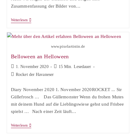
Zusammenfassung der Bilder von…
Happy
Weiterlesen
Dog
–
Happy
New
Year
www.pixelartistin.de
Belloween an Helloween
Beitrag
Lesedauer:
1. November 2020
15 Min. Lesedauer
veröffentlicht:
Beitrags-
Rocket der Havaneser
Kategorie:
Diary November 2020 1. November 2020ROCKET ... Sir
Güllefrosch …⠀ Das Güllemonster Wenn du frohen Mutes
mit deinem Hund auf die Lieblingswiese gehst und Frisbee
spielst …⠀Nach einer Zeit läuft…
Belloween
Weiterlesen
An
Helloween