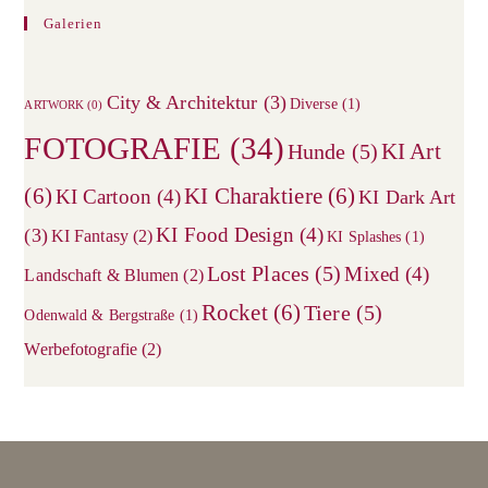
to
Galerien
clos
the
City & Architektur
(3)
sea
Diverse
(1)
ARTWORK
(0)
pane
FOTOGRAFIE
(34)
KI Art
Hunde
(5)
(6)
KI Charaktiere
(6)
KI Cartoon
(4)
KI Dark Art
KI Food Design
(4)
(3)
KI Fantasy
(2)
KI Splashes
(1)
Lost Places
(5)
Mixed
(4)
Landschaft & Blumen
(2)
Rocket
(6)
Tiere
(5)
Odenwald & Bergstraße
(1)
Werbefotografie
(2)