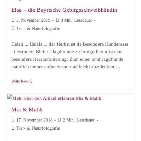
Elsa – die Bayrische Gebirgsschweißhündin
Beitrag
Lesedauer:
3. November 2019
3 Min. Lesedauer
veröffentlicht:
Beitrags-
Tier- & Naturfotografie
Kategorie:
Halali ... Halala ... der Herbst ist da Besondere Hunderasse
- besondere Bilder ! Jagdhunde zu fotografieren ist eine
besondere Herausforderung. Zum einen sind Jagdhunde
natürlich immer aufmerksam und leicht abzulenken,…
Elsa
Weiterlesen
–
Die
Bayrische
Gebirgsschweißhündin
Mia & Malik
Beitrag
Lesedauer:
17. November 2018
2 Min. Lesedauer
veröffentlicht:
Beitrags-
Tier- & Naturfotografie
Kategorie: