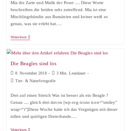
Mia die Zarte und Malik der Poser .... Diese Worte
beschreiben die beiden sehr zutreffend. Mia ist eine
Mischlingshündin aus Rumänien und keiner weiß so
genau, was sie erlebt hat.…
Mia
Weiterlesen
&
Malik
Die Beagles sind los
Beitrag
Lesedauer:
8. November 2018
3 Min. Lesedauer
veröffentlicht:
Beitrags-
Tier- & Naturfotografie
Kategorie:
Drei auf einen Streich Was ist besser als ein Beagle ?
Genau .... gleich drei davon [wp-svg-icons icon="smiley"
wrap="i"]Diese Woche hatte ich das Vergnügen mit dieser
tollen und quirligen Dreierbande.…
Die
Weiterlesen