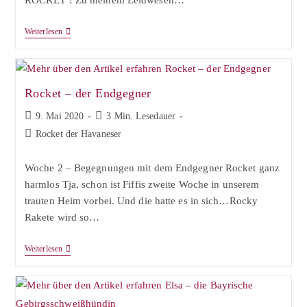
ROCKET
Weiterlesen
–
Das
Pubertier
Rocket – der Endgegner
Beitrag
Lesedauer:
9. Mai 2020
3 Min. Lesedauer
veröffentlicht:
Beitrags-
Rocket der Havaneser
Kategorie:
Woche 2 – Begegnungen mit dem Endgegner Rocket ganz
harmlos Tja, schon ist Fiffis zweite Woche in unserem
trauten Heim vorbei. Und die hatte es in sich…Rocky
Rakete wird so…
Rocket
Weiterlesen
–
Der
Endgegner